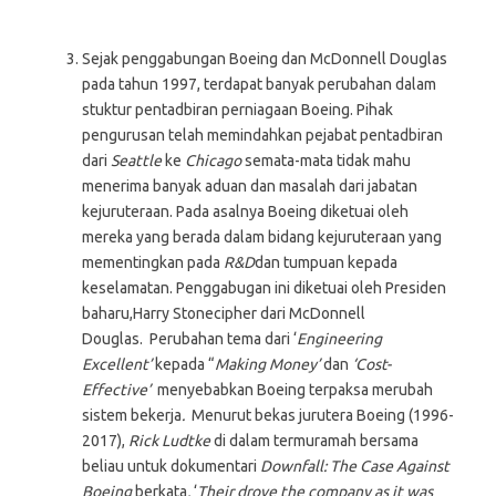
Sejak penggabungan Boeing dan McDonnell Douglas
pada tahun 1997, terdapat banyak perubahan dalam
stuktur pentadbiran perniagaan Boeing. Pihak
pengurusan telah memindahkan pejabat pentadbiran
dari
Seattle
ke
Chicago
semata-mata tidak mahu
menerima banyak aduan dan masalah dari jabatan
kejuruteraan. Pada asalnya Boeing diketuai oleh
mereka yang berada dalam bidang kejuruteraan yang
mementingkan pada
R&D
dan tumpuan kepada
keselamatan. Penggabugan ini diketuai oleh Presiden
baharu,Harry Stonecipher dari McDonnell
Douglas. Perubahan tema dari ‘
Engineering
Excellent’
kepada “
Making Money’
dan
‘Cost-
Effective’
menyebabkan Boeing terpaksa merubah
sistem bekerja
.
Menurut bekas jurutera Boeing (1996-
2017),
Rick Ludtke
di dalam termuramah bersama
beliau untuk dokumentari
Downfall: The Case Against
Boeing
berkata
,
‘
Their drove the company as it was