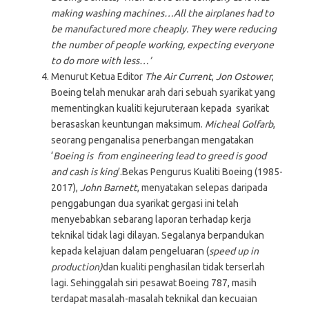
making washing machines…All the airplanes had to
be manufactured more cheaply. They were reducing
the number of people working, expecting everyone
to do more with less…’
Menurut Ketua Editor
The Air Current
,
Jon Ostower
,
Boeing telah menukar arah dari sebuah syarikat yang
mementingkan kualiti kejuruteraan kepada syarikat
berasaskan keuntungan maksimum.
Micheal Golfarb
,
seorang penganalisa penerbangan mengatakan
‘
Boeing is from engineering lead to greed is good
and cash is king
’.Bekas Pengurus Kualiti Boeing (1985-
2017),
John Barnett
, menyatakan selepas daripada
penggabungan dua syarikat gergasi ini telah
menyebabkan sebarang laporan terhadap kerja
teknikal tidak lagi dilayan. Segalanya berpandukan
kepada kelajuan dalam pengeluaran (
speed up in
production)
dan kualiti penghasilan tidak terserlah
lagi. Sehinggalah siri pesawat Boeing 787, masih
terdapat masalah-masalah teknikal dan kecuaian