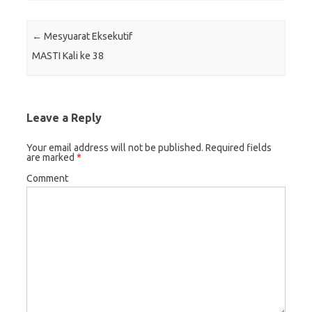
Post navigation
←
Mesyuarat Eksekutif
MASTI Kali ke 38
Leave a Reply
Your email address will not be published.
Required fields
are marked
*
Comment