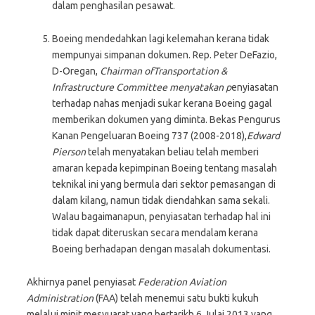
dalam penghasilan pesawat.
Boeing mendedahkan lagi kelemahan kerana tidak
mempunyai simpanan dokumen. Rep. Peter DeFazio,
D-Oregan,
Chairman of
Transportation &
Infrastructure Committee menyatakan p
enyiasatan
terhadap nahas menjadi sukar kerana Boeing gagal
memberikan dokumen yang diminta. Bekas Pengurus
Kanan Pengeluaran Boeing 737 (2008-2018),
Edward
Pierson
telah menyatakan beliau telah memberi
amaran kepada kepimpinan Boeing tentang masalah
teknikal ini yang bermula dari sektor pemasangan di
dalam kilang, namun tidak diendahkan sama sekali.
Walau bagaimanapun, penyiasatan terhadap hal ini
tidak dapat diteruskan secara mendalam kerana
Boeing berhadapan dengan masalah dokumentasi.
Akhirnya panel penyiasat
Federation Aviation
Administration
(FAA) telah menemui satu bukti kukuh
melalui minit mesyuarat yang bertarikh 6 Julai 2013 yang